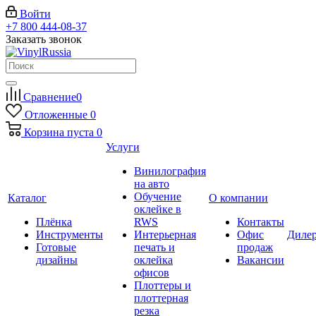
Войти
+7 800 444-08-37
Заказать звонок
Сравнение
0
Отложенные
0
Корзина
пуста
0
Услуги
Винилография
на авто
Обучение
Каталог
О компании
оклейке в
Плёнка
RWS
Контакты
Инструменты
Интерьерная
Офис
Диле
Готовые
печать и
продаж
дизайны
оклейка
Вакансии
офисов
Плоттеры и
плоттерная
резка