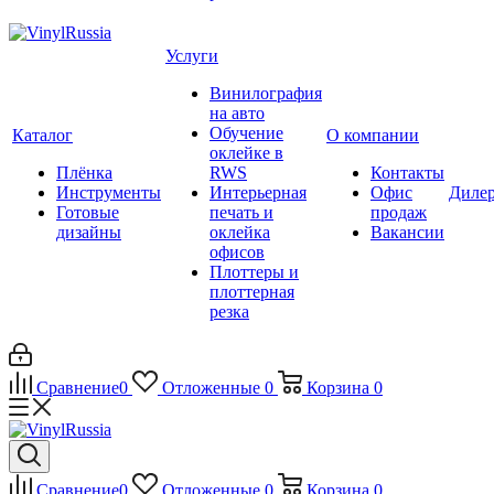
Услуги
Винилография
на авто
Обучение
Каталог
О компании
оклейке в
Плёнка
RWS
Контакты
Инструменты
Интерьерная
Офис
Диле
Готовые
печать и
продаж
дизайны
оклейка
Вакансии
офисов
Плоттеры и
плоттерная
резка
Сравнение
0
Отложенные
0
Корзина
0
Сравнение
0
Отложенные
0
Корзина
0