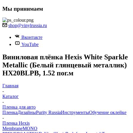
Мы принимаем
shop@vinylrussia.ru
Вконтакте
YouTube
Виниловая плёнка Hexis White Sparkle
Metallic (Белый глянцевый металлик)
HX20BLPB, 1.52 пог.м
Главная
-
Каталог
-
Пленка для авто
Пленка
Дизайны
Purity Russia
Инструменты
Обучение оклейке
-
Пленка Hexis
Membrane
MONO