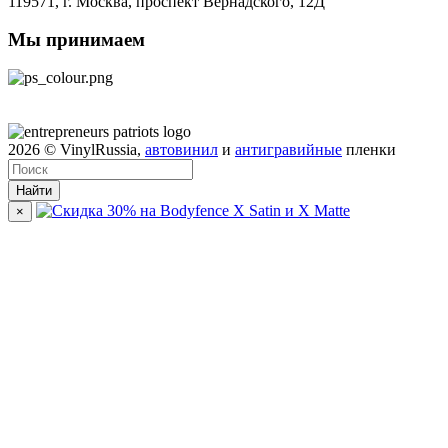
119571,
г. Москва
, проспект Вернадского, 12Д
Мы принимаем
2026
© VinylRussia,
автовинил
и
антигравийные
пленки
Найти
×