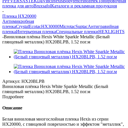
PPF
VERSA
STEK
DaVinci
Hexis
Bodyfence
Inozetek
Тонировочная
пленка для авто
Bruxsafol
Каталоги и рекламная продукция
-
Пленка HX20000
Антимикробная
пленка
Crystal
Ecotac
HX30000
Microtac
Suptac
Антигравийная
пленка
Интерьерная пленка
Специальные пленки
HEXLIGHTS
-
Виниловая плёнка Hexis White Sparkle Metallic (Белый
глянцевый металлик) HX20BLPB, 1.52 пог.м
Артикул:
HX20BLPB
Виниловая плёнка Hexis White Sparkle Metallic (Белый
глянцевый металлик) HX20BLPB, 1.52 пог.м
Подробнее
Описание
Белая виниловая многослойная пленка Hexis из серии
НХ20000, с глянцевой поврехностью и эффектом "металлик",