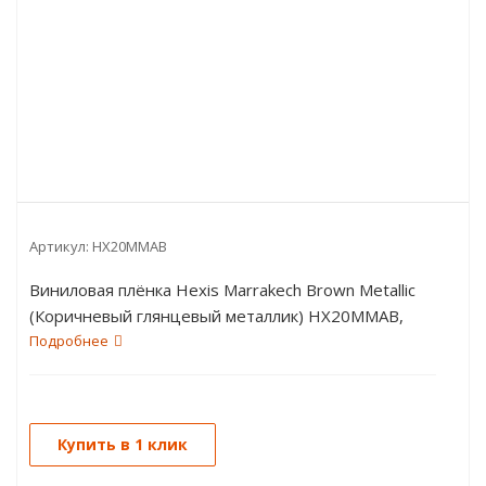
Артикул:
HX20MMAB
Виниловая плёнка Hexis Marrakech Brown Metallic
(Коричневый глянцевый металлик) HX20MMAB,
1.52 пог.м
Подробнее
Купить в 1 клик