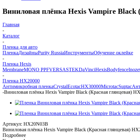
Виниловая плёнка Hexis Vampire Black 
Главная
-
Каталог
-
Пленка для авто
Пленка
Дизайны
Purity Russia
Инструменты
Обучение оклейке
-
Пленка Hexis
Membrane
MONO PPF
VERSA
STEK
DaVinci
Hexis
Bodyfence
Inoze
-
Пленка HX20000
Антимикробная пленка
Crystal
Ecotac
HX30000
Microtac
Suptac
Ант
-
Виниловая плёнка Hexis Vampire Black (Красная глянцевая) H
Артикул:
HX20N03B
Виниловая плёнка Hexis Vampire Black (Красная глянцевая) HX
Подробнее