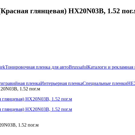
(Красная глянцевая) HX20N03B, 1.52 пог
tek
Тонировочная пленка для авто
Bruxsafol
Каталоги и рекламная
игравийная пленка
Интерьерная пленка
Специальные пленки
HE
X20N03B, 1.52 пог.м
20N03B, 1.52 пог.м