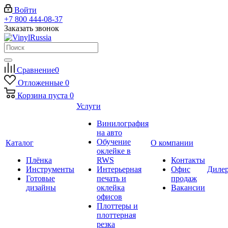
Войти
+7 800 444-08-37
Заказать звонок
Сравнение
0
Отложенные
0
Корзина
пуста
0
Услуги
Винилография
на авто
Обучение
Каталог
О компании
оклейке в
Плёнка
RWS
Контакты
Инструменты
Интерьерная
Офис
Диле
Готовые
печать и
продаж
дизайны
оклейка
Вакансии
офисов
Плоттеры и
плоттерная
резка