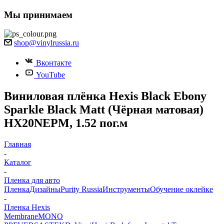
Мы принимаем
shop@vinylrussia.ru
Вконтакте
YouTube
Виниловая плёнка Hexis Black Ebony
Sparkle Black Matt (Чёрная матовая)
HX20NEPM, 1.52 пог.м
Главная
-
Каталог
-
Пленка для авто
Пленка
Дизайны
Purity Russia
Инструменты
Обучение оклейке
-
Пленка Hexis
Membrane
MONO