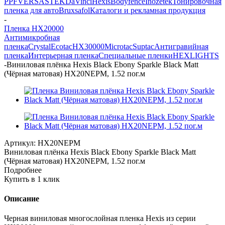
PPF
VERSA
STEK
DaVinci
Hexis
Bodyfence
Inozetek
Тонировочная
пленка для авто
Bruxsafol
Каталоги и рекламная продукция
-
Пленка HX20000
Антимикробная
пленка
Crystal
Ecotac
HX30000
Microtac
Suptac
Антигравийная
пленка
Интерьерная пленка
Специальные пленки
HEXLIGHTS
-
Виниловая плёнка Hexis Black Ebony Sparkle Black Matt
(Чёрная матовая) HX20NEPM, 1.52 пог.м
Артикул:
HX20NEPM
Виниловая плёнка Hexis Black Ebony Sparkle Black Matt
(Чёрная матовая) HX20NEPM, 1.52 пог.м
Подробнее
Купить в 1 клик
Описание
Черная виниловая многослойная пленка Hexis из серии