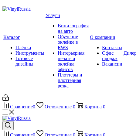
Услуги
Винилография
на авто
Обучение
Каталог
О компании
оклейке в
Плёнка
RWS
Контакты
Инструменты
Интерьерная
Офис
Диле
Готовые
печать и
продаж
дизайны
оклейка
Вакансии
офисов
Плоттеры и
плоттерная
резка
Сравнение
0
Отложенные
0
Корзина
0
Сравнение
0
Отложенные
0
Корзина
0