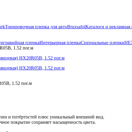
tek
Тонировочная пленка для авто
Bruxsafol
Каталоги и рекламная
игравийная пленка
Интерьерная пленка
Специальные пленки
HE
R05B, 1.52 пог.м
05B, 1.52 пог.м
апин и потёртостей плюс уникальный внешний вид.
очное покрытие сохраняет насыщенность цвета.