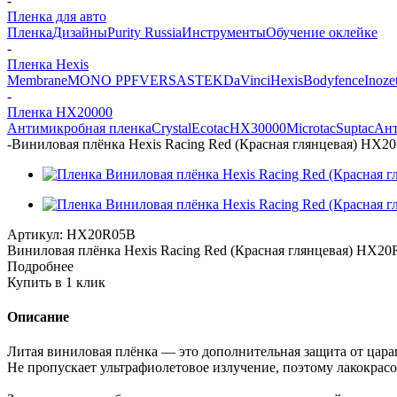
-
Пленка для авто
Пленка
Дизайны
Purity Russia
Инструменты
Обучение оклейке
-
Пленка Hexis
Membrane
MONO PPF
VERSA
STEK
DaVinci
Hexis
Bodyfence
Inoze
-
Пленка HX20000
Антимикробная пленка
Crystal
Ecotac
HX30000
Microtac
Suptac
Ант
-
Виниловая плёнка Hexis Racing Red (Красная глянцевая) HX20
Артикул:
HX20R05B
Виниловая плёнка Hexis Racing Red (Красная глянцевая) HX20R
Подробнее
Купить в 1 клик
Описание
Литая виниловая плёнка — это дополнительная защита от цар
Не пропускает ультрафиолетовое излучение, поэтому лакокрас