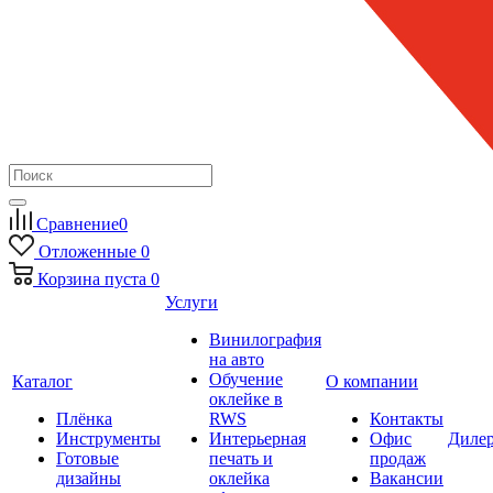
Сравнение
0
Отложенные
0
Корзина
пуста
0
Услуги
Винилография
на авто
Обучение
Каталог
О компании
оклейке в
Плёнка
RWS
Контакты
Инструменты
Интерьерная
Офис
Диле
Готовые
печать и
продаж
дизайны
оклейка
Вакансии