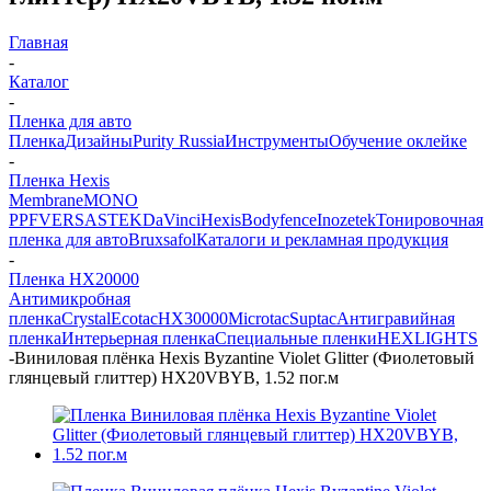
Главная
-
Каталог
-
Пленка для авто
Пленка
Дизайны
Purity Russia
Инструменты
Обучение оклейке
-
Пленка Hexis
Membrane
MONO
PPF
VERSA
STEK
DaVinci
Hexis
Bodyfence
Inozetek
Тонировочная
пленка для авто
Bruxsafol
Каталоги и рекламная продукция
-
Пленка HX20000
Антимикробная
пленка
Crystal
Ecotac
HX30000
Microtac
Suptac
Антигравийная
пленка
Интерьерная пленка
Специальные пленки
HEXLIGHTS
-
Виниловая плёнка Hexis Byzantine Violet Glitter (Фиолетовый
глянцевый глиттер) HX20VBYB, 1.52 пог.м