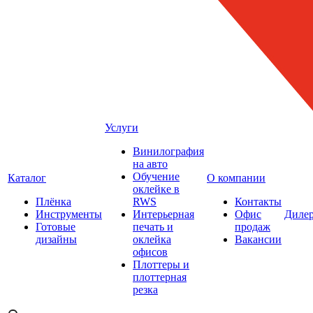
Услуги
Винилография
на авто
Обучение
Каталог
О компании
оклейке в
Плёнка
RWS
Контакты
Инструменты
Интерьерная
Офис
Диле
Готовые
печать и
продаж
дизайны
оклейка
Вакансии
офисов
Плоттеры и
плоттерная
резка