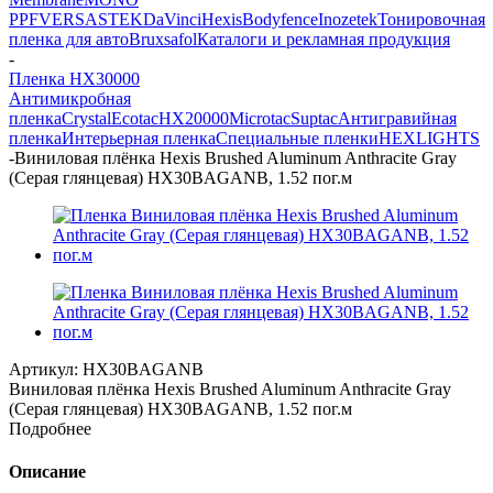
PPF
VERSA
STEK
DaVinci
Hexis
Bodyfence
Inozetek
Тонировочная
пленка для авто
Bruxsafol
Каталоги и рекламная продукция
-
Пленка HX30000
Антимикробная
пленка
Crystal
Ecotac
HX20000
Microtac
Suptac
Антигравийная
пленка
Интерьерная пленка
Специальные пленки
HEXLIGHTS
-
Виниловая плёнка Hexis Brushed Aluminum Anthracite Gray
(Серая глянцевая) HX30BAGANB, 1.52 пог.м
Артикул:
HX30BAGANB
Виниловая плёнка Hexis Brushed Aluminum Anthracite Gray
(Серая глянцевая) HX30BAGANB, 1.52 пог.м
Подробнее
Описание