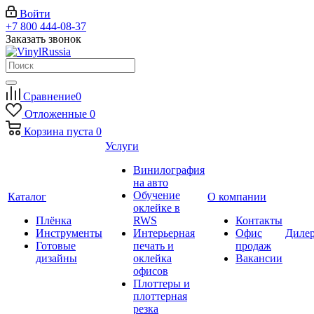
Войти
+7 800 444-08-37
Заказать звонок
Сравнение
0
Отложенные
0
Корзина
пуста
0
Услуги
Винилография
на авто
Обучение
Каталог
О компании
оклейке в
Плёнка
RWS
Контакты
Инструменты
Интерьерная
Офис
Диле
Готовые
печать и
продаж
дизайны
оклейка
Вакансии
офисов
Плоттеры и
плоттерная
резка