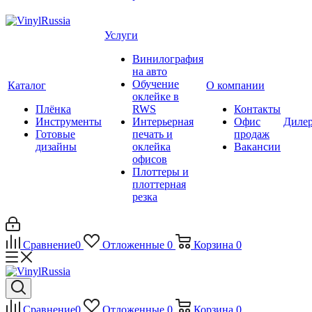
Услуги
Винилография
на авто
Обучение
Каталог
О компании
оклейке в
Плёнка
RWS
Контакты
Инструменты
Интерьерная
Офис
Диле
Готовые
печать и
продаж
дизайны
оклейка
Вакансии
офисов
Плоттеры и
плоттерная
резка
Сравнение
0
Отложенные
0
Корзина
0
Сравнение
0
Отложенные
0
Корзина
0