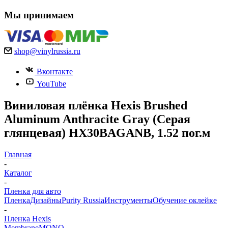
Мы принимаем
shop@vinylrussia.ru
Вконтакте
YouTube
Виниловая плёнка Hexis Brushed
Aluminum Anthracite Gray (Серая
глянцевая) HX30BAGANB, 1.52 пог.м
Главная
-
Каталог
-
Пленка для авто
Пленка
Дизайны
Purity Russia
Инструменты
Обучение оклейке
-
Пленка Hexis
Membrane
MONO