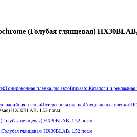
iochrome (Голубая глянцевая) HX30BLAB, 
tek
Тонировочная пленка для авто
Bruxsafol
Каталоги и рекламная
игравийная пленка
Интерьерная пленка
Специальные пленки
HE
цевая) HX30BLAB, 1.52 пог.м