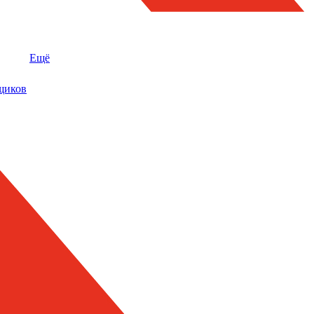
Ещё
щиков