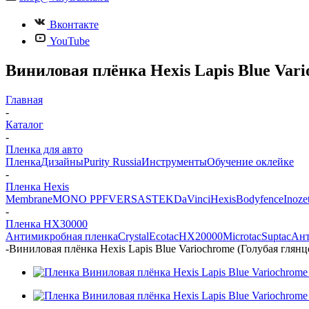
Вконтакте
YouTube
Виниловая плёнка Hexis Lapis Blue Var
Главная
-
Каталог
-
Пленка для авто
Пленка
Дизайны
Purity Russia
Инструменты
Обучение оклейке
-
Пленка Hexis
Membrane
MONO PPF
VERSA
STEK
DaVinci
Hexis
Bodyfence
Inoze
-
Пленка HX30000
Антимикробная пленка
Crystal
Ecotac
HX20000
Microtac
Suptac
Ант
-
Виниловая плёнка Hexis Lapis Blue Variochrome (Голубая глян