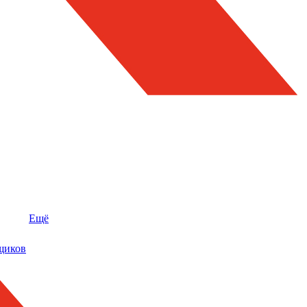
Ещё
щиков