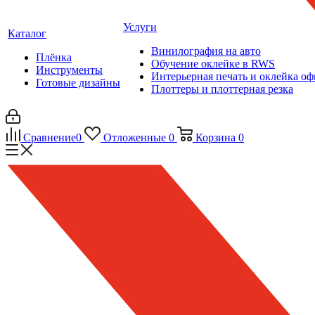
Услуги
Каталог
Винилография на авто
Плёнка
Обучение оклейке в RWS
Инструменты
Интерьерная печать и оклейка оф
Готовые дизайны
Плоттеры и плоттерная резка
Сравнение
0
Отложенные
0
Корзина
0