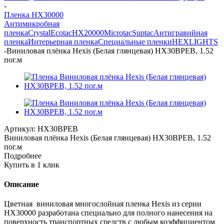
-
Пленка HX30000
Антимикробная
пленка
Crystal
Ecotac
HX20000
Microtac
Suptac
Антигравийная
пленка
Интерьерная пленка
Специальные пленки
HEXLIGHTS
-
Виниловая плёнка Hexis (Белая глянцевая) HX30BPEB, 1.52
пог.м
Артикул:
HX30BPEB
Виниловая плёнка Hexis (Белая глянцевая) HX30BPEB, 1.52
пог.м
Подробнее
Купить в 1 клик
Описание
Цветная виниловая многослойная пленка Hexis из серии
НХ30000 разработана специально для полного нанесения на
поверхность транспортных средств с любым коэффициентом