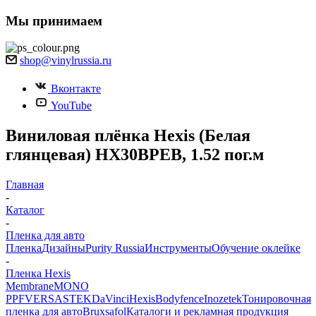
Мы принимаем
shop@vinylrussia.ru
Вконтакте
YouTube
Виниловая плёнка Hexis (Белая
глянцевая) HX30BPEB, 1.52 пог.м
Главная
-
Каталог
-
Пленка для авто
Пленка
Дизайны
Purity Russia
Инструменты
Обучение оклейке
-
Пленка Hexis
Membrane
MONO
PPF
VERSA
STEK
DaVinci
Hexis
Bodyfence
Inozetek
Тонировочная
пленка для авто
Bruxsafol
Каталоги и рекламная продукция