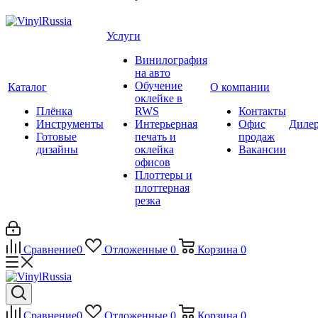
Услуги
Винилография
на авто
Обучение
Каталог
О компании
оклейке в
Плёнка
RWS
Контакты
Инструменты
Интерьерная
Офис
Диле
Готовые
печать и
продаж
дизайны
оклейка
Вакансии
офисов
Плоттеры и
плоттерная
резка
Сравнение
0
Отложенные
0
Корзина
0
Сравнение
0
Отложенные
0
Корзина
0