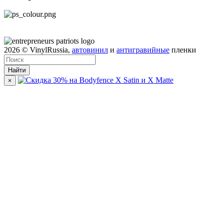
2026
© VinylRussia,
автовинил
и
антигравийные
пленки
Найти
×