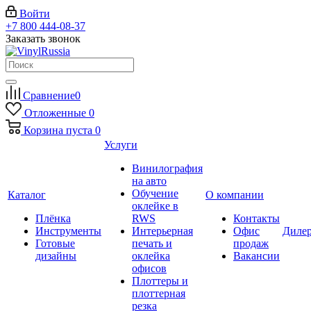
Войти
+7 800 444-08-37
Заказать звонок
Сравнение
0
Отложенные
0
Корзина
пуста
0
Услуги
Винилография
на авто
Обучение
Каталог
О компании
оклейке в
Плёнка
RWS
Контакты
Инструменты
Интерьерная
Офис
Диле
Готовые
печать и
продаж
дизайны
оклейка
Вакансии
офисов
Плоттеры и
плоттерная
резка