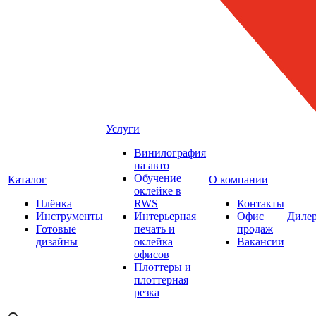
Услуги
Винилография
на авто
Обучение
Каталог
О компании
оклейке в
Плёнка
RWS
Контакты
Инструменты
Интерьерная
Офис
Диле
Готовые
печать и
продаж
дизайны
оклейка
Вакансии
офисов
Плоттеры и
плоттерная
резка