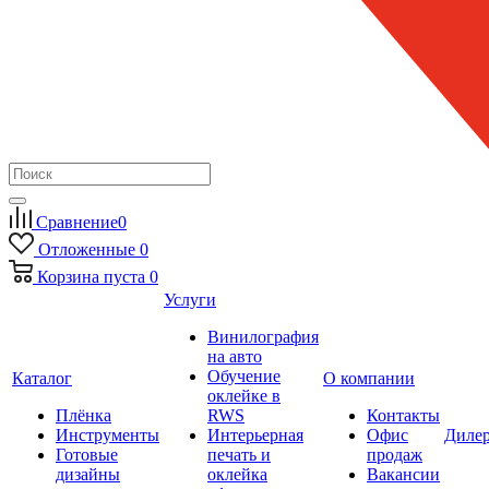
Сравнение
0
Отложенные
0
Корзина
пуста
0
Услуги
Винилография
на авто
Обучение
Каталог
О компании
оклейке в
Плёнка
RWS
Контакты
Инструменты
Интерьерная
Офис
Диле
Готовые
печать и
продаж
дизайны
оклейка
Вакансии