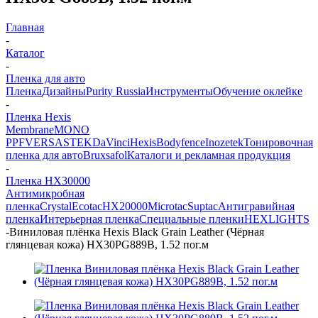
Главная
-
Каталог
-
Пленка для авто
Пленка
Дизайны
Purity Russia
Инструменты
Обучение оклейке
-
Пленка Hexis
Membrane
MONO
PPF
VERSA
STEK
DaVinci
Hexis
Bodyfence
Inozetek
Тонировочная
пленка для авто
Bruxsafol
Каталоги и рекламная продукция
-
Пленка HX30000
Антимикробная
пленка
Crystal
Ecotac
HX20000
Microtac
Suptac
Антигравийная
пленка
Интерьерная пленка
Специальные пленки
HEXLIGHTS
-
Виниловая плёнка Hexis Black Grain Leather (Чёрная
глянцевая кожа) HX30PG889B, 1.52 пог.м