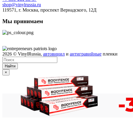
shop@vinylrussia.ru
119571,
г. Москва
, проспект Вернадского, 12Д
Мы принимаем
2026
© VinylRussia,
автовинил
и
антигравийные
пленки
Найти
×