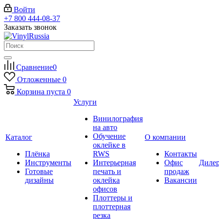
Войти
+7 800 444-08-37
Заказать звонок
Сравнение
0
Отложенные
0
Корзина
пуста
0
Услуги
Винилография
на авто
Обучение
Каталог
О компании
оклейке в
Плёнка
RWS
Контакты
Инструменты
Интерьерная
Офис
Диле
Готовые
печать и
продаж
дизайны
оклейка
Вакансии
офисов
Плоттеры и
плоттерная
резка