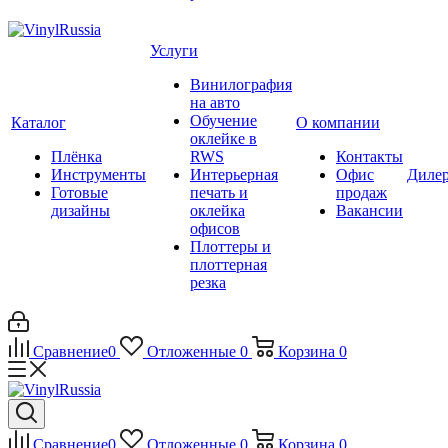
Услуги
Винилография
на авто
Обучение
Каталог
О компании
оклейке в
Плёнка
RWS
Контакты
Инструменты
Интерьерная
Офис
Диле
Готовые
печать и
продаж
дизайны
оклейка
Вакансии
офисов
Плоттеры и
плоттерная
резка
Сравнение
0
Отложенные
0
Корзина
0
Сравнение
0
Отложенные
0
Корзина
0