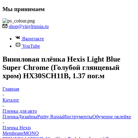
Мы принимаем
shop@vinylrussia.ru
Вконтакте
YouTube
Виниловая плёнка Hexis Light Blue
Super Chrome (Голубой глянцевый
хром) HX30SCH11B, 1.37 пог.м
Главная
-
Каталог
-
Пленка для авто
Пленка
Дизайны
Purity Russia
Инструменты
Обучение оклейке
-
Пленка Hexis
Membrane
MONO