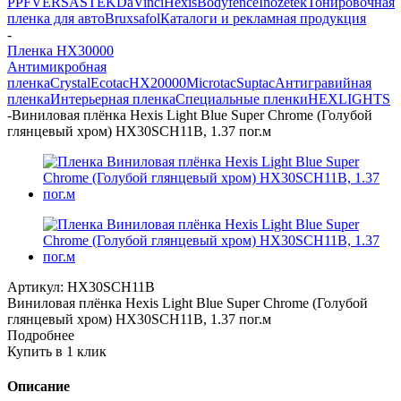
PPF
VERSA
STEK
DaVinci
Hexis
Bodyfence
Inozetek
Тонировочная
пленка для авто
Bruxsafol
Каталоги и рекламная продукция
-
Пленка HX30000
Антимикробная
пленка
Crystal
Ecotac
HX20000
Microtac
Suptac
Антигравийная
пленка
Интерьерная пленка
Специальные пленки
HEXLIGHTS
-
Виниловая плёнка Hexis Light Blue Super Chrome (Голубой
глянцевый хром) HX30SCH11B, 1.37 пог.м
Артикул:
HX30SCH11B
Виниловая плёнка Hexis Light Blue Super Chrome (Голубой
глянцевый хром) HX30SCH11B, 1.37 пог.м
Подробнее
Купить в 1 клик
Описание