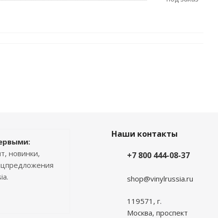
Наши контакты
ервыми:
т, новинки,
+7 800 444-08-37
пецпредложения
ia.
shop@vinylrussia.ru
119571,
г.
Москва
, проспект