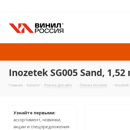
Inozetek SG005 Sand, 1,52 
Главная
-
Каталог
-
Пленка для авто
-
Пленка Inozetek
-
Inozetek
Узнайте первыми:
ассортимент, новинки,
акции и спецпредложения