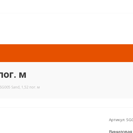
пог. м
 SG005 Sand, 1,52 пог. м
Артикул:
SG
Виниловая 