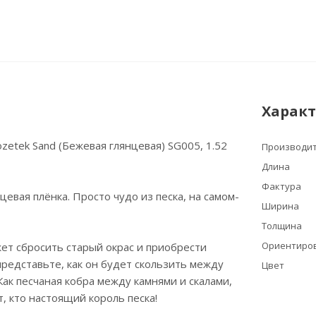
Харак
zetek Sand (Бежевая глянцевая) SG005, 1.52
Производи
Длина
Фактура
цевая плёнка. Просто чудо из песка, на самом-
Ширина
Толщина
Ориентиров
ет сбросить старый окрас и приобрести
представьте, как он будет скользить между
Цвет
Как песчаная кобра между камнями и скалами,
т, кто настоящий король песка!