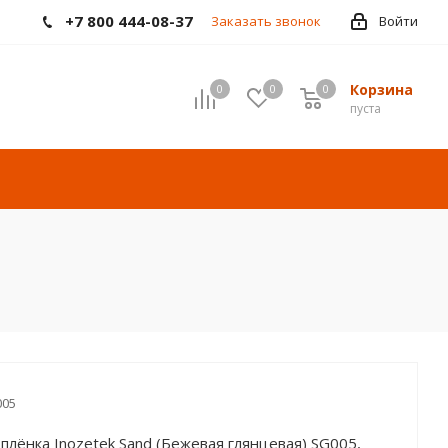
+7 800 444-08-37
Заказать звонок
Войти
Корзина
0
0
0
пуста
005
плёнка Inozetek Sand (Бежевая глянцевая) SG005,