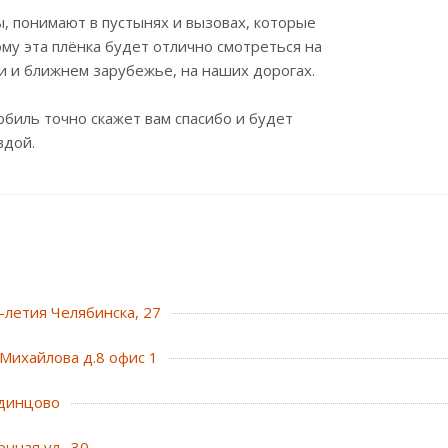
ы, понимают в пустынях и вызовах, которые
ому эта плёнка будет отлично смотреться на
и и ближнем зарубежье, на наших дорогах.
обиль точно скажет вам спасибо и будет
вдой.
0-летия Челябинска, 27
Михайлова д.8 офис 1
динцово
нная ул., 30