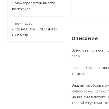
Поликапролактон вместо
полиэфира.
1 июля 2026
-35% на BODYFENCE: 4 900
₽ / п.метр
Описание
Виниловая плёнка Ino
пог.м
Sand — бежевая глян
то деле.
Ваш автомобиль мож
новую кожу. Только 
машинами в потоке. 
травой и кустами. Во