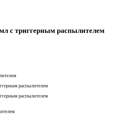
50мл с триггерным распылителем
ылителем
лителем