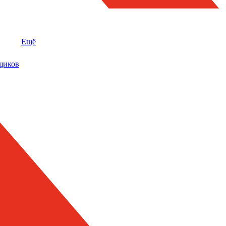
Ещё
щиков