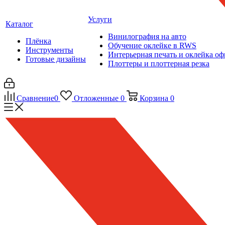
Услуги
Каталог
Винилография на авто
Плёнка
Обучение оклейке в RWS
Инструменты
Интерьерная печать и оклейка оф
Готовые дизайны
Плоттеры и плоттерная резка
Сравнение
0
Отложенные
0
Корзина
0