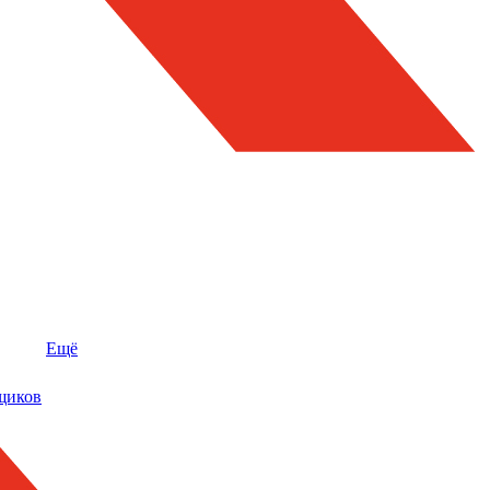
Ещё
щиков