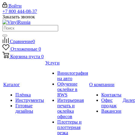
Войти
+7 800 444-08-37
Заказать звонок
Сравнение
0
Отложенные
0
Корзина
пуста
0
Услуги
Винилография
на авто
Обучение
Каталог
О компании
оклейке в
Плёнка
RWS
Контакты
Инструменты
Интерьерная
Офис
Диле
Готовые
печать и
продаж
дизайны
оклейка
Вакансии
офисов
Плоттеры и
плоттерная
резка