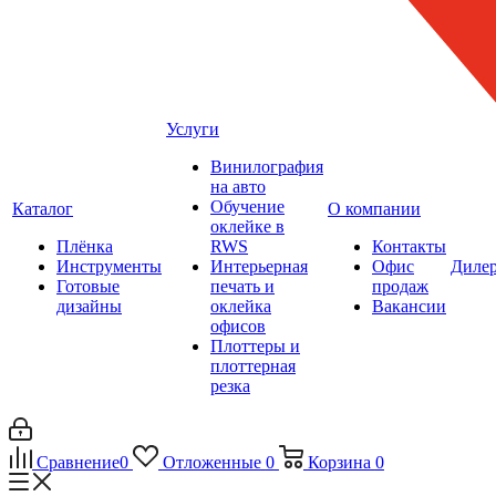
Услуги
Винилография
на авто
Обучение
Каталог
О компании
оклейке в
Плёнка
RWS
Контакты
Инструменты
Интерьерная
Офис
Диле
Готовые
печать и
продаж
дизайны
оклейка
Вакансии
офисов
Плоттеры и
плоттерная
резка
Сравнение
0
Отложенные
0
Корзина
0