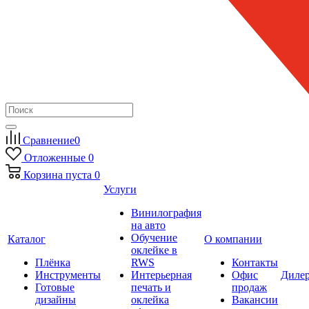
Сравнение
0
Отложенные
0
Корзина
пуста
0
Услуги
Винилография
на авто
Обучение
Каталог
О компании
оклейке в
Плёнка
RWS
Контакты
Инструменты
Интерьерная
Офис
Диле
Готовые
печать и
продаж
дизайны
оклейка
Вакансии