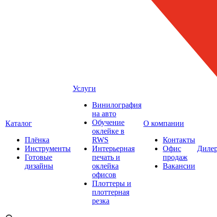
Услуги
Винилография
на авто
Обучение
Каталог
О компании
оклейке в
Плёнка
RWS
Контакты
Инструменты
Интерьерная
Офис
Диле
Готовые
печать и
продаж
дизайны
оклейка
Вакансии
офисов
Плоттеры и
плоттерная
резка