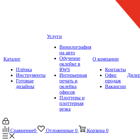
Услуги
Винилография
на авто
Обучение
Каталог
О компании
оклейке в
Плёнка
RWS
Контакты
Инструменты
Интерьерная
Офис
Диле
Готовые
печать и
продаж
дизайны
оклейка
Вакансии
офисов
Плоттеры и
плоттерная
резка
Сравнение
0
Отложенные
0
Корзина
0