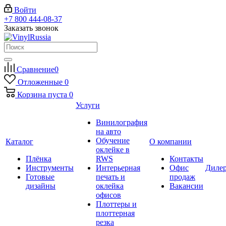
Войти
+7 800 444-08-37
Заказать звонок
Сравнение
0
Отложенные
0
Корзина
пуста
0
Услуги
Винилография
на авто
Обучение
Каталог
О компании
оклейке в
Плёнка
RWS
Контакты
Инструменты
Интерьерная
Офис
Диле
Готовые
печать и
продаж
дизайны
оклейка
Вакансии
офисов
Плоттеры и
плоттерная
резка