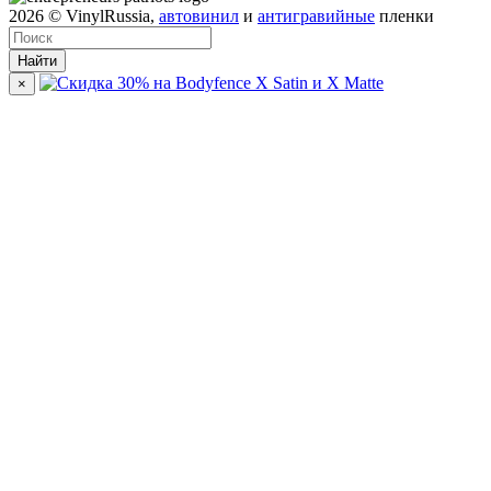
2026
© VinylRussia,
автовинил
и
антигравийные
пленки
Найти
×