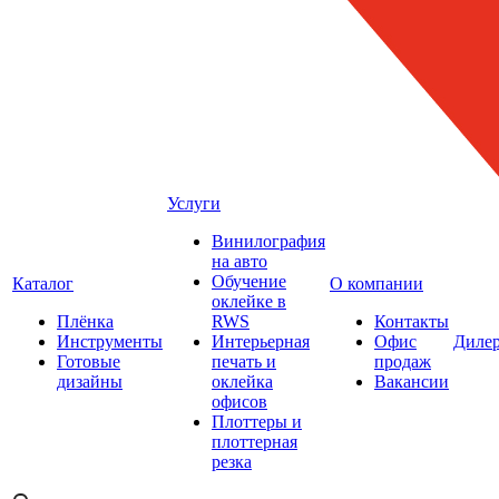
Услуги
Винилография
на авто
Обучение
Каталог
О компании
оклейке в
Плёнка
RWS
Контакты
Инструменты
Интерьерная
Офис
Диле
Готовые
печать и
продаж
дизайны
оклейка
Вакансии
офисов
Плоттеры и
плоттерная
резка