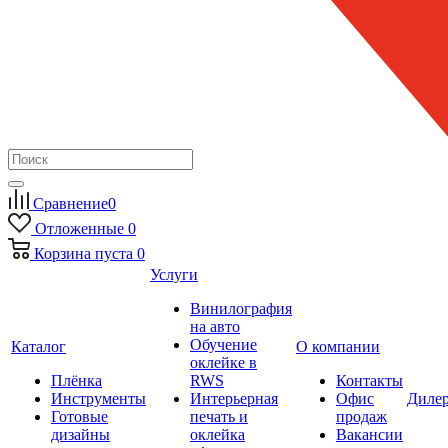
Сравнение
0
Отложенные
0
Корзина
пуста
0
Услуги
Винилография
на авто
Обучение
Каталог
О компании
оклейке в
Плёнка
RWS
Контакты
Инструменты
Интерьерная
Офис
Диле
Готовые
печать и
продаж
дизайны
оклейка
Вакансии