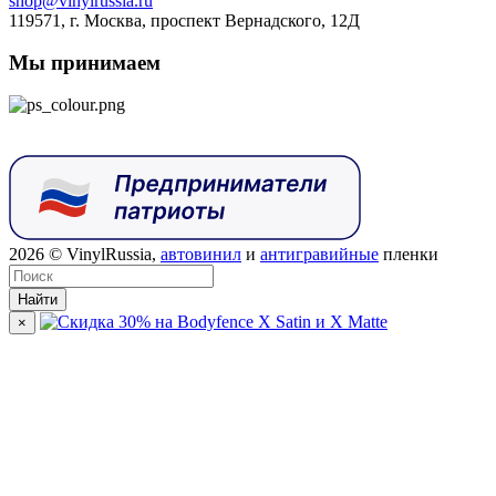
shop@vinylrussia.ru
119571,
г. Москва
, проспект Вернадского, 12Д
Мы принимаем
2026
© VinylRussia,
автовинил
и
антигравийные
пленки
Найти
×