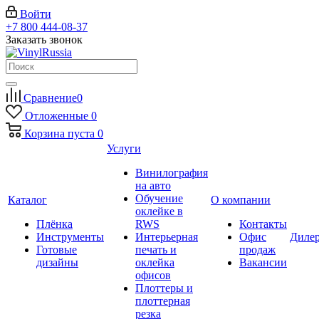
Войти
+7 800 444-08-37
Заказать звонок
Сравнение
0
Отложенные
0
Корзина
пуста
0
Услуги
Винилография
на авто
Обучение
Каталог
О компании
оклейке в
Плёнка
RWS
Контакты
Инструменты
Интерьерная
Офис
Диле
Готовые
печать и
продаж
дизайны
оклейка
Вакансии
офисов
Плоттеры и
плоттерная
резка