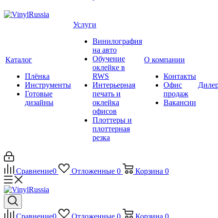
Услуги
Винилография
на авто
Обучение
Каталог
О компании
оклейке в
Плёнка
RWS
Контакты
Инструменты
Интерьерная
Офис
Диле
Готовые
печать и
продаж
дизайны
оклейка
Вакансии
офисов
Плоттеры и
плоттерная
резка
Сравнение
0
Отложенные
0
Корзина
0
Сравнение
0
Отложенные
0
Корзина
0