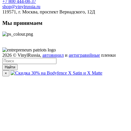
+7 800 444-08-37
shop@vinylrussia.ru
119571,
г. Москва
, проспект Вернадского, 12Д
Мы принимаем
2026
© VinylRussia,
автовинил
и
антигравийные
пленки
Найти
×