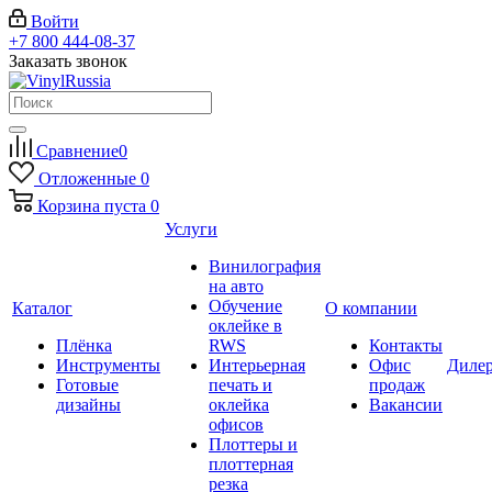
Войти
+7 800 444-08-37
Заказать звонок
Сравнение
0
Отложенные
0
Корзина
пуста
0
Услуги
Винилография
на авто
Обучение
Каталог
О компании
оклейке в
Плёнка
RWS
Контакты
Инструменты
Интерьерная
Офис
Диле
Готовые
печать и
продаж
дизайны
оклейка
Вакансии
офисов
Плоттеры и
плоттерная
резка