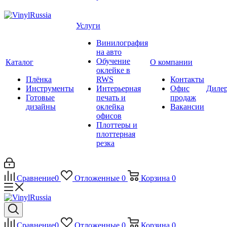
Услуги
Винилография
на авто
Обучение
Каталог
О компании
оклейке в
Плёнка
RWS
Контакты
Инструменты
Интерьерная
Офис
Диле
Готовые
печать и
продаж
дизайны
оклейка
Вакансии
офисов
Плоттеры и
плоттерная
резка
Сравнение
0
Отложенные
0
Корзина
0
Сравнение
0
Отложенные
0
Корзина
0