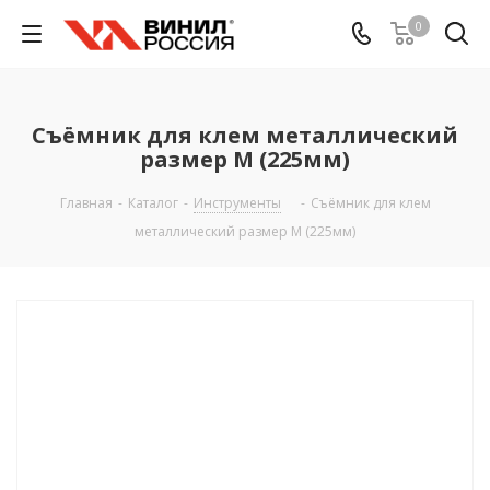
0
Съёмник для клем металлический
размер M (225мм)
Главная
-
Каталог
-
Инструменты
-
Съёмник для клем
металлический размер M (225мм)