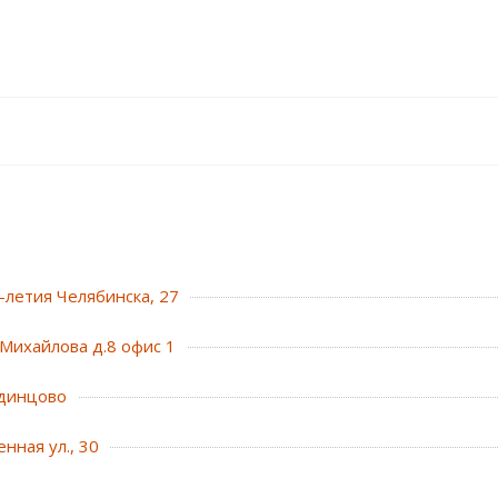
0-летия Челябинска, 27
Михайлова д.8 офис 1
динцово
нная ул., 30