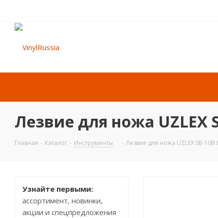
Лезвие для ножа UZLEX S
Главная
-
Каталог
-
Инструменты
-
Лезвие для ножа UZLEX SB-10B E
Узнайте первыми:
ассортимент, новинки,
акции и спецпредложения