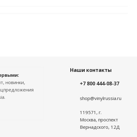
Наши контакты
ервыми:
т, новинки,
+7 800 444-08-37
пецпредложения
ia.
shop@vinylrussia.ru
119571,
г.
Москва
, проспект
Вернадского, 12Д