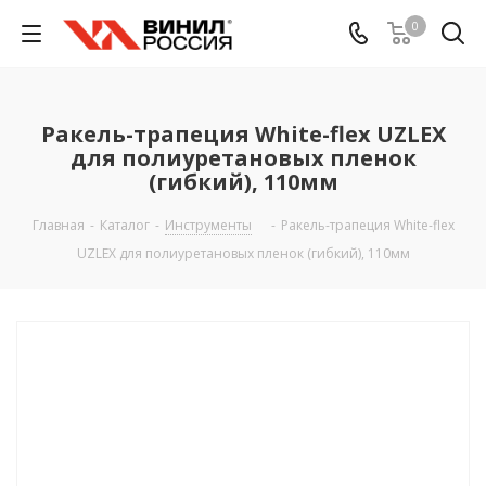
0
Ракель-трапеция White-flex UZLEX
для полиуретановых пленок
(гибкий), 110мм
Главная
-
Каталог
-
Инструменты
-
Ракель-трапеция White-flex
UZLEX для полиуретановых пленок (гибкий), 110мм