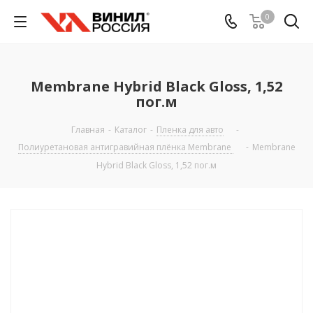
0
Membrane Hybrid Black Gloss, 1,52
пог.м
Главная
-
Каталог
-
Пленка для авто
-
Полиуретановая антигравийная плёнка Membrane
-
Membrane
Hybrid Black Gloss, 1,52 пог.м