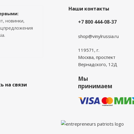
Наши контакты
ервыми:
т, новинки,
+7 800 444-08-37
пецпредложения
ia.
shop@vinylrussia.ru
119571,
г.
Москва
, проспект
Вернадского, 12Д
Мы
ь на связи
принимаем