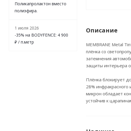
Поликапролактон вместо
полиэфира.
1 июля 2026
Описание
-35% на BODYFENCE: 4 900
₽ / п.метр
MEMBRANE Metal Tin
плёнка со светопроп
затемнения автомоби
защиты интерьера о
Плёнка блокирует д
28% инфракрасного 
микрон обладает ко
устойчив к царапина