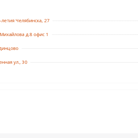
0-летия Челябинска, 27
Михайлова д.8 офис 1
динцово
нная ул., 30