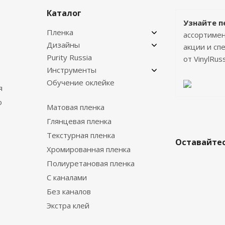
Каталог
Узнайте п
Пленка
ассортимен
Дизайны
акции и с
Purity Russia
от VinylRuss
Инструменты
Обучение оклейке
я
о
Матовая пленка
Глянцевая пленка
Текстурная пленка
Оставайтес
Хромированная пленка
Полиуретановая пленка
С каналами
Без каналов
Экстра клей