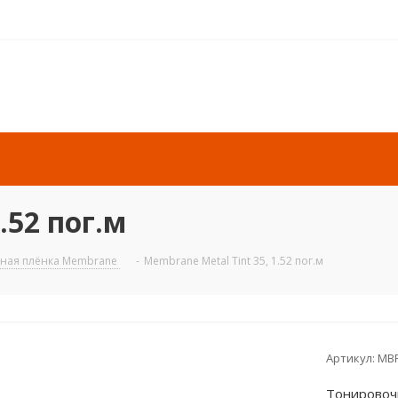
.52 пог.м
йная плёнка Membrane
-
Membrane Metal Tint 35, 1.52 пог.м
Артикул:
MBR
Тонировочн