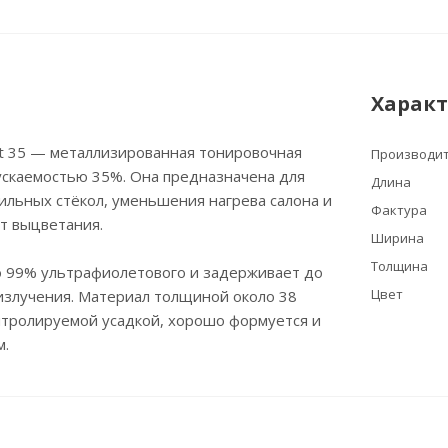
Харак
t 35 — металлизированная тонировочная
Производи
ускаемостью 35%. Она предназначена для
Длина
льных стёкол, уменьшения нагрева салона и
Фактура
т выцветания.
Ширина
Толщина
о 99% ультрафиолетового и задерживает до
Цвет
излучения. Материал толщиной около 38
нтролируемой усадкой, хорошо формуется и
м.