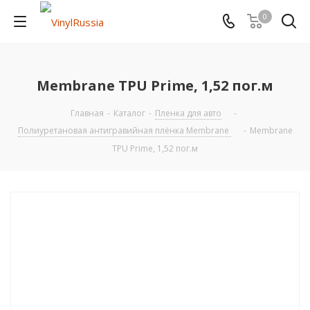
0
Membrane TPU Prime, 1,52 пог.м
Главная
-
Каталог
-
Пленка для авто
-
Полиуретановая антигравийная плёнка Membrane
-
Membrane
TPU Prime, 1,52 пог.м