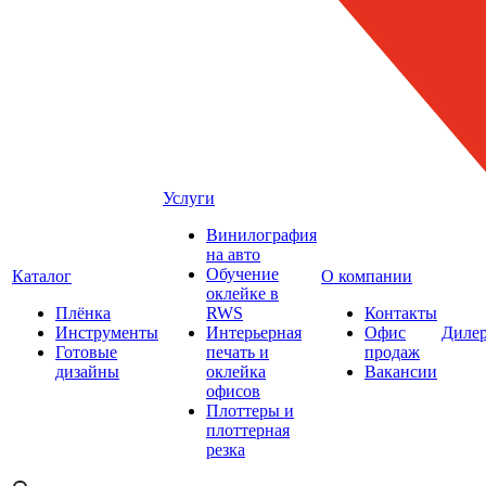
Услуги
Винилография
на авто
Обучение
Каталог
О компании
оклейке в
Плёнка
RWS
Контакты
Инструменты
Интерьерная
Офис
Диле
Готовые
печать и
продаж
дизайны
оклейка
Вакансии
офисов
Плоттеры и
плоттерная
резка