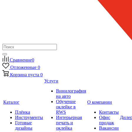
Сравнение
0
Отложенные
0
Корзина
пуста
0
Услуги
Винилография
на авто
Обучение
Каталог
О компании
оклейке в
Плёнка
RWS
Контакты
Инструменты
Интерьерная
Офис
Диле
Готовые
печать и
продаж
дизайны
оклейка
Вакансии