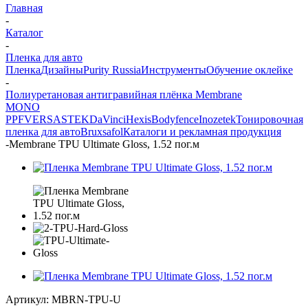
Главная
-
Каталог
-
Пленка для авто
Пленка
Дизайны
Purity Russia
Инструменты
Обучение оклейке
-
Полиуретановая антигравийная плёнка Membrane
MONO
PPF
VERSA
STEK
DaVinci
Hexis
Bodyfence
Inozetek
Тонировочная
пленка для авто
Bruxsafol
Каталоги и рекламная продукция
-
Membrane TPU Ultimate Gloss, 1.52 пог.м
Артикул:
MBRN-TPU-U