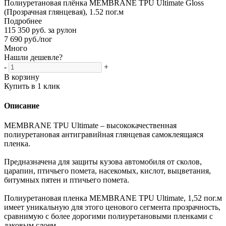
Полиуретановая плёнка MEMBRANE TPU Ultimate Gloss
(Прозрачная глянцевая), 1.52 пог.м
Подробнее
115 350 руб. за рулон
7 690
руб.
/пог
Много
Нашли дешевле?
-
+
В корзину
Купить в 1 клик
Описание
MEMBRANE TPU Ultimate – высококачественная
полиуретановая антигравийная глянцевая самоклеящаяся
пленка.
Предназначена для защиты кузова автомобиля от сколов,
царапин, птичьего помета, насекомых, кислот, выцветания,
битумных пятен и птичьего помета.
Полиуретановая пленка MEMBRANE TPU Ultimate, 1,52 пог.м
имеет уникальную для этого ценового сегмента прозрачность,
сравнимую с более дорогими полиуретановыми пленками с
лаковым слоем.