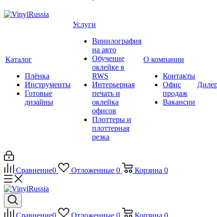
Услуги
Винилография
на авто
Обучение
Каталог
О компании
оклейке в
Плёнка
RWS
Контакты
Инструменты
Интерьерная
Офис
Диле
Готовые
печать и
продаж
дизайны
оклейка
Вакансии
офисов
Плоттеры и
плоттерная
резка
Сравнение
0
Отложенные
0
Корзина
0
Сравнение
0
Отложенные
0
Корзина
0