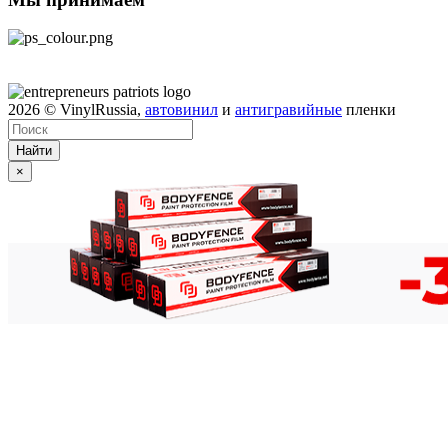
2026
© VinylRussia,
автовинил
и
антигравийные
пленки
Найти
×