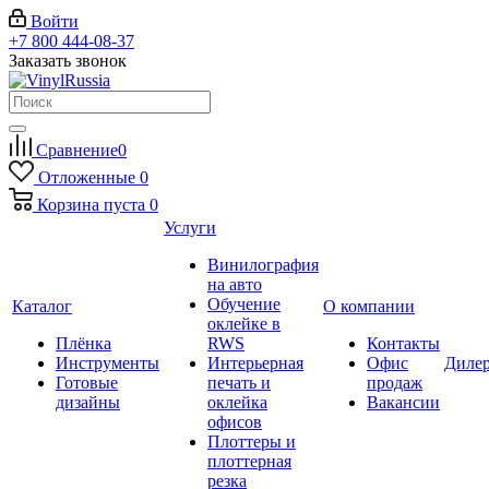
Войти
+7 800 444-08-37
Заказать звонок
Сравнение
0
Отложенные
0
Корзина
пуста
0
Услуги
Винилография
на авто
Обучение
Каталог
О компании
оклейке в
Плёнка
RWS
Контакты
Инструменты
Интерьерная
Офис
Диле
Готовые
печать и
продаж
дизайны
оклейка
Вакансии
офисов
Плоттеры и
плоттерная
резка