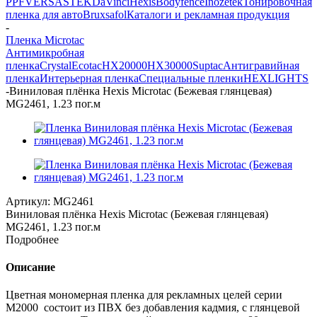
PPF
VERSA
STEK
DaVinci
Hexis
Bodyfence
Inozetek
Тонировочная
пленка для авто
Bruxsafol
Каталоги и рекламная продукция
-
Пленка Microtac
Антимикробная
пленка
Crystal
Ecotac
HX20000
HX30000
Suptac
Антигравийная
пленка
Интерьерная пленка
Специальные пленки
HEXLIGHTS
-
Виниловая плёнка Hexis Microtac (Бежевая глянцевая)
MG2461, 1.23 пог.м
Артикул:
MG2461
Виниловая плёнка Hexis Microtac (Бежевая глянцевая)
MG2461, 1.23 пог.м
Подробнее
Описание
Цветная мономерная пленка для рекламных целей серии
M2000 состоит из ПВХ без добавления кадмия, с глянцевой