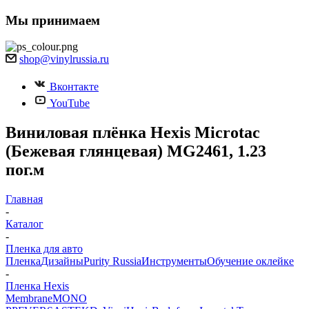
Мы принимаем
shop@vinylrussia.ru
Вконтакте
YouTube
Виниловая плёнка Hexis Microtac
(Бежевая глянцевая) MG2461, 1.23
пог.м
Главная
-
Каталог
-
Пленка для авто
Пленка
Дизайны
Purity Russia
Инструменты
Обучение оклейке
-
Пленка Hexis
Membrane
MONO