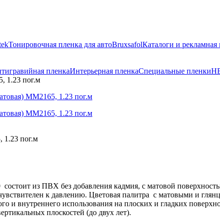
tek
Тонировочная пленка для авто
Bruxsafol
Каталоги и рекламная
тигравийная пленка
Интерьерная пленка
Специальные пленки
H
, 1.23 пог.м
 1.23 пог.м
состоит из ПВХ без добавления кадмия, с матовой поверхность
 чувствителен к давлению. Цветовая палитра с матовыми и гля
о и внутреннего использования на плоских и гладких поверхнос
ртикальных плоскостей (до двух лет).