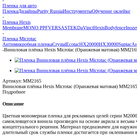
-
Пленка для авто
Пленка
Дизайны
Purity Russia
Инструменты
Обучение оклейке
-
Пленка Hexis
Membrane
MONO PPF
VERSA
STEK
DaVinci
Hexis
Bodyfence
Inoze
-
Пленка Microtac
Антимикробная пленка
Crystal
Ecotac
HX20000
HX30000
Suptac
Ан
-
Виниловая плёнка Hexis Microtac (Оранжевая матовая) MM2165
Артикул:
MM2165
Виниловая плёнка Hexis Microtac (Оранжевая матовая) MM2165,
Подробнее
Описание
Цветная мономерная пленка для рекламных целей серии M2000 
самоклеящегося винила произведен на основе акрила и весьма
концептуального решения. Материал предназначен для наружног
длительный срок службы пленки достигается при оклеивании ве