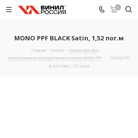
0
MONO PPF BLACK Satin, 1,52 пог.м
Главная
-
Каталог
-
Пленка для авто
-
Антигравийная полиуретановая плёнка MONO PPF
-
MONO PPF
BLACK Satin, 1,52 пог.м