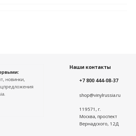
Наши контакты
ервыми:
т, новинки,
+7 800 444-08-37
пецпредложения
ia.
shop@vinylrussia.ru
119571,
г.
Москва
, проспект
Вернадского, 12Д