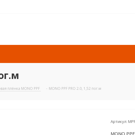
ог.м
овая плёнка MONO PPF
-
MONO PPF PRO 2.0, 1,52 пог.м
Артикул:
MPR
MONO PPF P