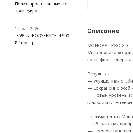
Поликапролактон вместо
полиэфира.
1 июля 2026
Описание
-35% на BODYFENCE: 4 900
₽ / п.метр
MONOPPF PRO 2.0 — 
Мы обновили «сердц
полиэфира теперь ис
Результат:
— Улучшенная стабил
— Сохранение всей м
— Новый уровень эс
гладкой и глянцевой.
Преимущества Mono
— абсолютная прозр
— самовосстановлен