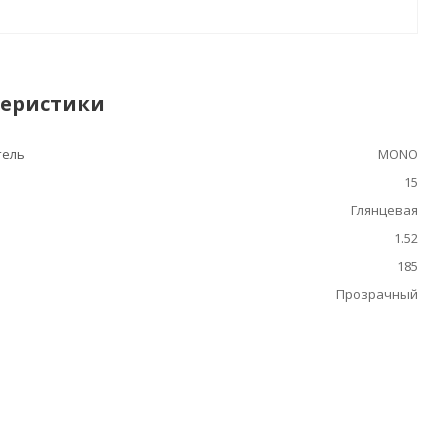
теристики
тель
MONO
15
Глянцевая
1.52
185
Прозрачный