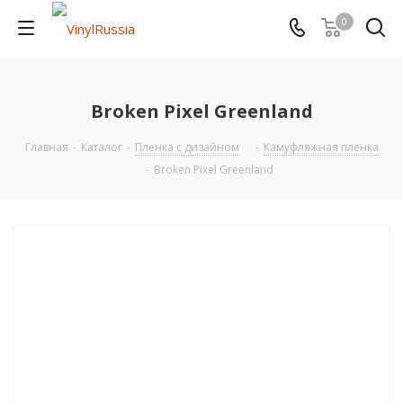
0
Broken Pixel Greenland
Главная
-
Каталог
-
Пленка с дизайном
-
Камуфляжная пленка
-
Broken Pixel Greenland