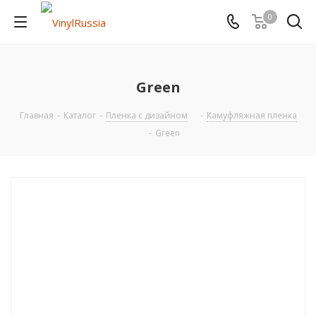
0
Green
Главная
-
Каталог
-
Пленка с дизайном
-
Камуфляжная пленка
-
Green