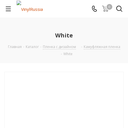
0
White
Главная
-
Каталог
-
Пленка с дизайном
-
Камуфляжная пленка
-
White