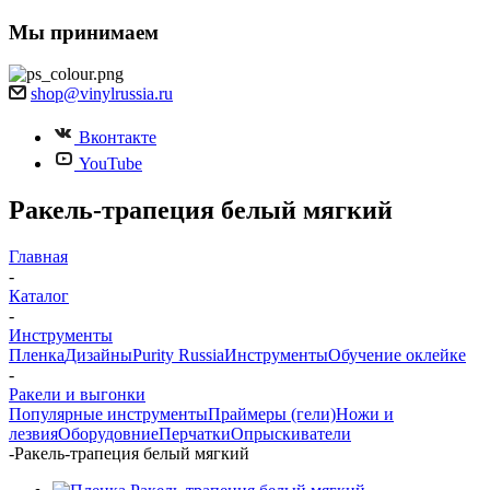
Мы принимаем
shop@vinylrussia.ru
Вконтакте
YouTube
Ракель-трапеция белый мягкий
Главная
-
Каталог
-
Инструменты
Пленка
Дизайны
Purity Russia
Инструменты
Обучение оклейке
-
Ракели и выгонки
Популярные инструменты
Праймеры (гели)
Ножи и
лезвия
Оборудовние
Перчатки
Опрыскиватели
-
Ракель-трапеция белый мягкий