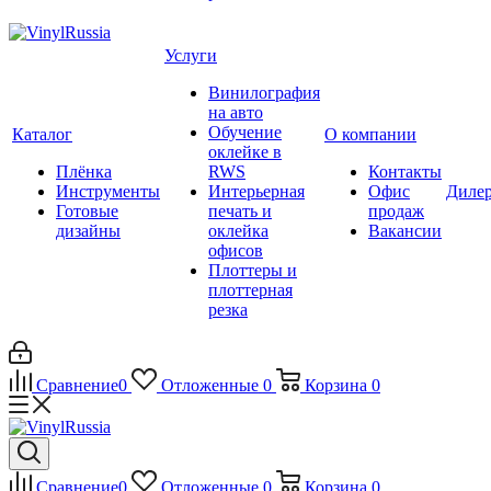
Услуги
Винилография
на авто
Обучение
Каталог
О компании
оклейке в
Плёнка
RWS
Контакты
Инструменты
Интерьерная
Офис
Диле
Готовые
печать и
продаж
дизайны
оклейка
Вакансии
офисов
Плоттеры и
плоттерная
резка
Сравнение
0
Отложенные
0
Корзина
0
Сравнение
0
Отложенные
0
Корзина
0