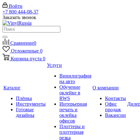
Войти
+7 800 444-08-37
Заказать звонок
Сравнение
0
Отложенные
0
Корзина
пуста
0
Услуги
Винилография
на авто
Обучение
Каталог
О компании
оклейке в
Плёнка
RWS
Контакты
Инструменты
Интерьерная
Офис
Диле
Готовые
печать и
продаж
дизайны
оклейка
Вакансии
офисов
Плоттеры и
плоттерная
резка