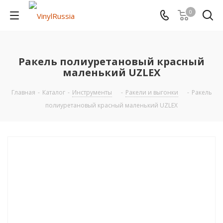
0
Ракель полиуретановый красный
маленький UZLEX
Главная
-
Каталог
-
Инструменты
-
Ракели и выгонки
-
Ракель
полиуретановый красный маленький UZLEX