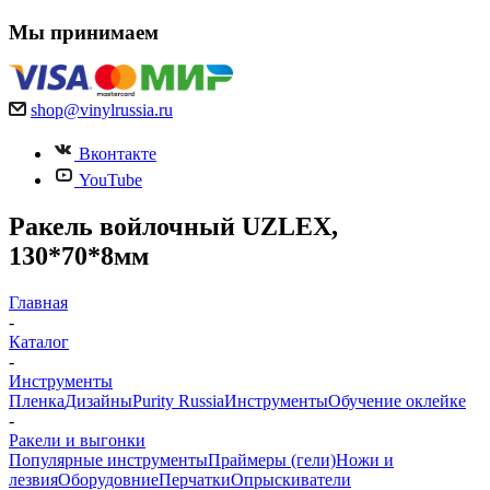
Мы принимаем
shop@vinylrussia.ru
Вконтакте
YouTube
Ракель войлочный UZLEX,
130*70*8мм
Главная
-
Каталог
-
Инструменты
Пленка
Дизайны
Purity Russia
Инструменты
Обучение оклейке
-
Ракели и выгонки
Популярные инструменты
Праймеры (гели)
Ножи и
лезвия
Оборудовние
Перчатки
Опрыскиватели