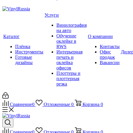
Услуги
Винилография
на авто
Обучение
Каталог
О компании
оклейке в
Плёнка
RWS
Контакты
Инструменты
Интерьерная
Офис
Диле
Готовые
печать и
продаж
дизайны
оклейка
Вакансии
офисов
Плоттеры и
плоттерная
резка
Сравнение
0
Отложенные
0
Корзина
0
Сравнение
0
Отложенные
0
Корзина
0