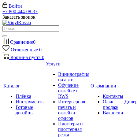
Войти
+7 800 444-08-37
Заказать звонок
Сравнение
0
Отложенные
0
Корзина
пуста
0
Услуги
Винилография
на авто
Обучение
Каталог
О компании
оклейке в
Плёнка
RWS
Контакты
Инструменты
Интерьерная
Офис
Диле
Готовые
печать и
продаж
дизайны
оклейка
Вакансии
офисов
Плоттеры и
плоттерная
резка