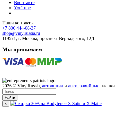
Вконтакте
YouTube
Наши контакты
+7 800 444-08-37
shop@vinylrussia.ru
119571,
г. Москва
, проспект Вернадского, 12Д
Мы принимаем
2026
© VinylRussia,
автовинил
и
антигравийные
пленки
Найти
×