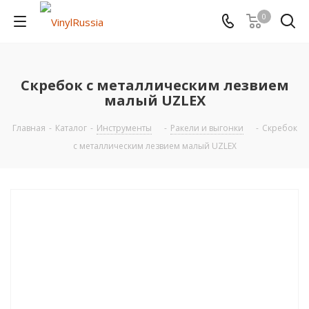
0
Скребок с металлическим лезвием
малый UZLEX
Главная
-
Каталог
-
Инструменты
-
Ракели и выгонки
-
Скребок
с металлическим лезвием малый UZLEX