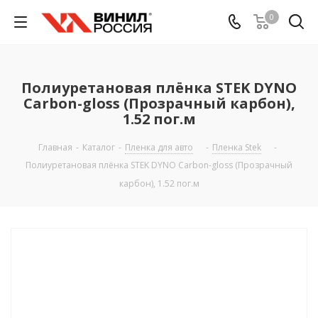
0
Полиуретановая плёнка STEK DYNO
Carbon-gloss (Прозрачный карбон),
1.52 пог.м
Главная
-
Каталог
-
Пленка для авто
-
Пленка Stek
-
Полиуретановая плёнка STEK DYNO Carbon-gloss (Прозрачный
карбон), 1.52 пог.м