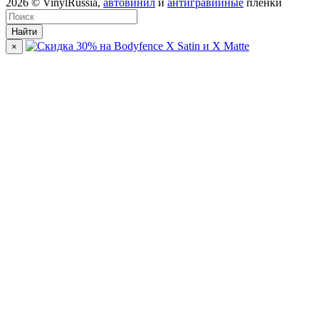
2026
© VinylRussia,
автовинил
и
антигравийные
пленки
Найти
×