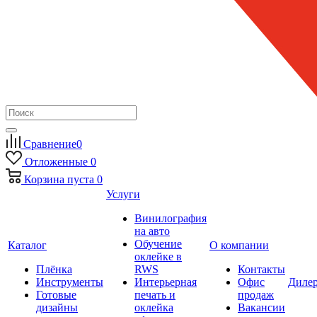
Сравнение
0
Отложенные
0
Корзина
пуста
0
Услуги
Винилография
на авто
Обучение
Каталог
О компании
оклейке в
Плёнка
RWS
Контакты
Инструменты
Интерьерная
Офис
Диле
Готовые
печать и
продаж
дизайны
оклейка
Вакансии