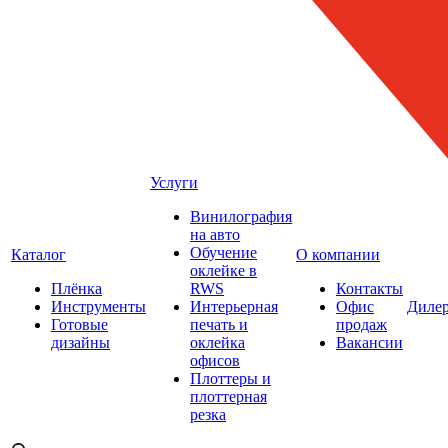
Услуги
Винилография
на авто
Обучение
Каталог
О компании
оклейке в
Плёнка
RWS
Контакты
Инструменты
Интерьерная
Офис
Диле
Готовые
печать и
продаж
дизайны
оклейка
Вакансии
офисов
Плоттеры и
плоттерная
резка