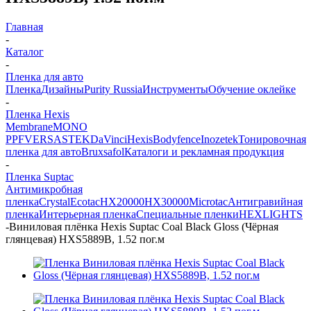
Главная
-
Каталог
-
Пленка для авто
Пленка
Дизайны
Purity Russia
Инструменты
Обучение оклейке
-
Пленка Hexis
Membrane
MONO
PPF
VERSA
STEK
DaVinci
Hexis
Bodyfence
Inozetek
Тонировочная
пленка для авто
Bruxsafol
Каталоги и рекламная продукция
-
Пленка Suptac
Антимикробная
пленка
Crystal
Ecotac
HX20000
HX30000
Microtac
Антигравийная
пленка
Интерьерная пленка
Специальные пленки
HEXLIGHTS
-
Виниловая плёнка Hexis Suptac Coal Black Gloss (Чёрная
глянцевая) HXS5889B, 1.52 пог.м