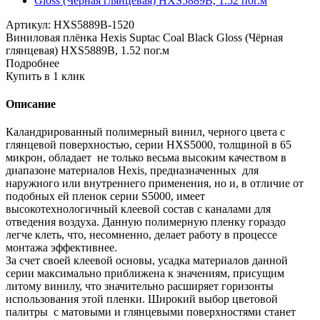
Артикул:
HXS5889B-1520
Виниловая плёнка Hexis Suptac Coal Black Gloss (Чёрная
глянцевая) HXS5889B, 1.52 пог.м
Подробнее
Купить в 1 клик
Описание
Каландрированный полимерный винил, черного цвета с
глянцевой поверхностью, серии HXS5000, толщиной в 65
микрон, обладает не только весьма высоким качеством в
диапазоне материалов Hexis, предназначенных для
наружного или внутреннего применения, но и, в отличие от
подобных ей пленок серии S5000, имеет
высокотехнологичный клеевой состав с каналами для
отведения воздуха. Данную полимерную пленку гораздо
легче клеть, что, несомненно, делает работу в процессе
монтажа эффективнее.
За счет своей клеевой основы, усадка материалов данной
серии максимально приближена к значениям, присущим
литому винилу, что значительно расширяет горизонты
использования этой пленки. Широкий выбор цветовой
палитры с матовыми и глянцевыми поверхностями станет