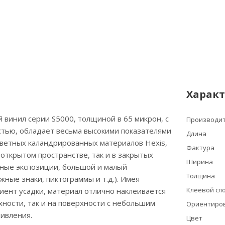
Харак
винил серии S5000, толщиной в 65 микрон, с
Производи
стью, обладает весьма высокими показателями
Длина
цветных каландрированных материалов Hexis,
Фактура
 открытом пространстве, так и в закрытых
Ширина
ные экспозиции, большой и малый
Толщина
жные знаки, пиктограммы и т.д.). Имея
Клеевой сло
ент усадки, материал отлично наклеивается
рхности, так и на поверхности с небольшим
Ориентиров
ивления.
Цвет