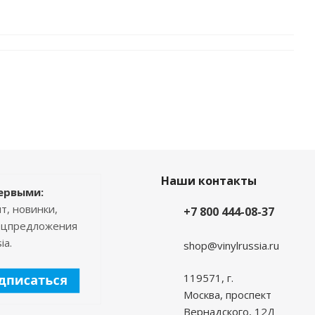
Наши контакты
ервыми:
т, новинки,
+7 800 444-08-37
пецпредложения
ia.
shop@vinylrussia.ru
119571,
г.
Москва
, проспект
Вернадского, 12Д