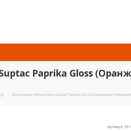
uptac Paprika Gloss (Оранж
tac
-
Виниловая плёнка Hexis Suptac Paprika Gloss (Оранжевая глянцевая)
Артикул:
S51