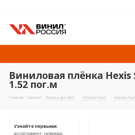
Виниловая плёнка Hexis S
1.52 пог.м
Главная
-
Каталог
-
Пленка для авто
-
Пленка Hexis
-
Пленка Sup
Узнайте первыми:
ассортимент, новинки,