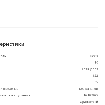
теристики
тель
Hexis
30
Глянцевая
1.52
65
й (сведение)
Без каналов
очное поступление
16.10.2025
Оранжевый