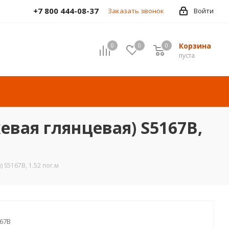
+7 800 444-08-37
Заказать звонок
Войти
Корзина
0
0
0
пуста
евая глянцевая) S5167B,
 S5167B, 1.52 пог.м
67B