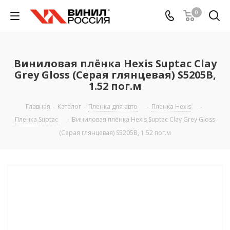
0
Виниловая плёнка Hexis Suptac Clay
Grey Gloss (Серая глянцевая) S5205B,
1.52 пог.м
Главная
-
Каталог
-
Пленка для авто
-
Пленка Hexis
-
Пленка Suptac
-
Виниловая плёнка Hexis Suptac Clay Grey Gloss
(Серая глянцевая) S5205B, 1.52 пог.м