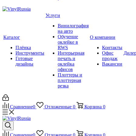
Услуги
Винилография
на авто
Обучение
Каталог
О компании
оклейке в
Плёнка
RWS
Контакты
Инструменты
Интерьерная
Офис
Диле
Готовые
печать и
продаж
дизайны
оклейка
Вакансии
офисов
Плоттеры и
плоттерная
резка
Сравнение
0
Отложенные
0
Корзина
0
Сравнение
0
Отложенные
0
Корзина
0