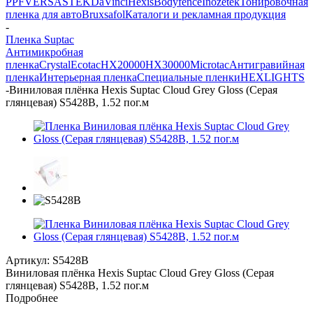
PPF
VERSA
STEK
DaVinci
Hexis
Bodyfence
Inozetek
Тонировочная
пленка для авто
Bruxsafol
Каталоги и рекламная продукция
-
Пленка Suptac
Антимикробная
пленка
Crystal
Ecotac
HX20000
HX30000
Microtac
Антигравийная
пленка
Интерьерная пленка
Специальные пленки
HEXLIGHTS
-
Виниловая плёнка Hexis Suptac Cloud Grey Gloss (Серая
глянцевая) S5428B, 1.52 пог.м
Артикул:
S5428B
Виниловая плёнка Hexis Suptac Cloud Grey Gloss (Серая
глянцевая) S5428B, 1.52 пог.м
Подробнее