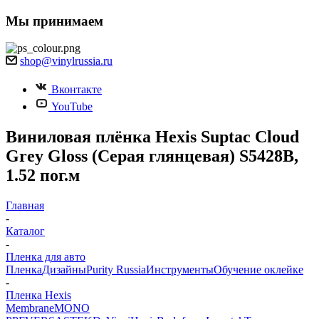
Мы принимаем
shop@vinylrussia.ru
Вконтакте
YouTube
Виниловая плёнка Hexis Suptac Cloud
Grey Gloss (Серая глянцевая) S5428B,
1.52 пог.м
Главная
-
Каталог
-
Пленка для авто
Пленка
Дизайны
Purity Russia
Инструменты
Обучение оклейке
-
Пленка Hexis
Membrane
MONO