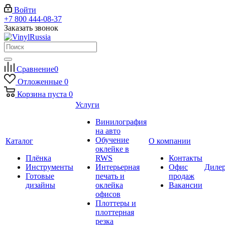
Войти
+7 800 444-08-37
Заказать звонок
Сравнение
0
Отложенные
0
Корзина
пуста
0
Услуги
Винилография
на авто
Обучение
Каталог
О компании
оклейке в
Плёнка
RWS
Контакты
Инструменты
Интерьерная
Офис
Диле
Готовые
печать и
продаж
дизайны
оклейка
Вакансии
офисов
Плоттеры и
плоттерная
резка