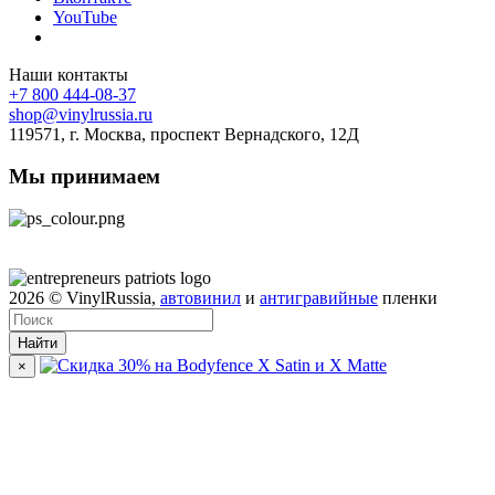
YouTube
Наши контакты
+7 800 444-08-37
shop@vinylrussia.ru
119571,
г. Москва
, проспект Вернадского, 12Д
Мы принимаем
2026
© VinylRussia,
автовинил
и
антигравийные
пленки
Найти
×