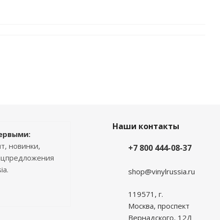
Наши контакты
ервыми:
т, новинки,
+7 800 444-08-37
пецпредложения
ia.
shop@vinylrussia.ru
119571,
г.
Москва
, проспект
Вернадского, 12Д