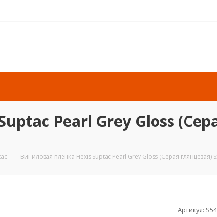
ptac Pearl Grey Gloss (Сера
tac
-
Виниловая плёнка Hexis Suptac Pearl Grey Gloss (Серая глянцевая) S
Артикул:
S54