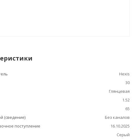
теристики
тель
Hexis
30
Глянцевая
1.52
65
й (сведение)
Без каналов
очное поступление
16.10.2025
Серый