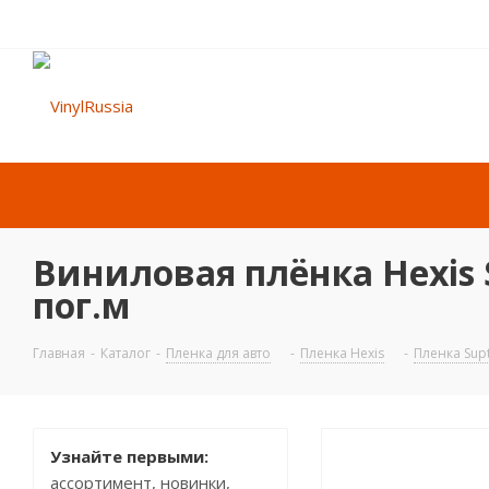
Виниловая плёнка Hexis Su
пог.м
Главная
-
Каталог
-
Пленка для авто
-
Пленка Hexis
-
Пленка Sup
Узнайте первыми:
ассортимент, новинки,