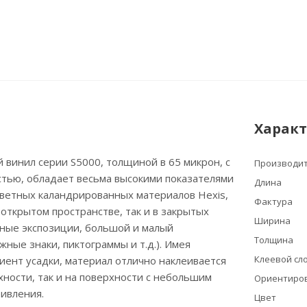
Харак
винил серии S5000, толщиной в 65 микрон, с
Производи
стью, обладает весьма высокими показателями
Длина
цветных каландрированных материалов Hexis,
Фактура
 открытом пространстве, так и в закрытых
Ширина
ные экспозиции, большой и малый
Толщина
жные знаки, пиктограммы и т.д.). Имея
Клеевой сло
ент усадки, материал отлично наклеивается
рхности, так и на поверхности с небольшим
Ориентиров
ивления.
Цвет