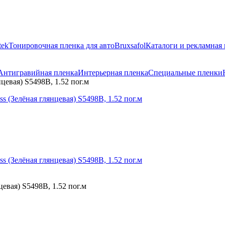
tek
Тонировочная пленка для авто
Bruxsafol
Каталоги и рекламная
Антигравийная пленка
Интерьерная пленка
Специальные пленки
цевая) S5498B, 1.52 пог.м
цевая) S5498B, 1.52 пог.м