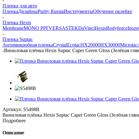
-
Пленка для авто
Пленка
Дизайны
Purity Russia
Инструменты
Обучение оклейке
-
Пленка Hexis
Membrane
MONO PPF
VERSA
STEK
DaVinci
Hexis
Bodyfence
Inoze
-
Пленка Suptac
Антимикробная пленка
Crystal
Ecotac
HX20000
HX30000
Microtac
-
Виниловая плёнка Hexis Suptac Caper Green Gloss (Зелёная глян
Артикул:
S5498B
Виниловая плёнка Hexis Suptac Caper Green Gloss (Зелёная глян
Подробнее
Описание