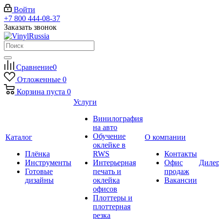
Войти
+7 800 444-08-37
Заказать звонок
Сравнение
0
Отложенные
0
Корзина
пуста
0
Услуги
Винилография
на авто
Обучение
Каталог
О компании
оклейке в
Плёнка
RWS
Контакты
Инструменты
Интерьерная
Офис
Диле
Готовые
печать и
продаж
дизайны
оклейка
Вакансии
офисов
Плоттеры и
плоттерная
резка