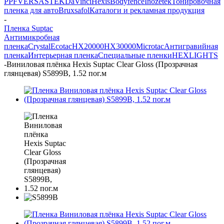
PPF
VERSA
STEK
DaVinci
Hexis
Bodyfence
Inozetek
Тонировочная
пленка для авто
Bruxsafol
Каталоги и рекламная продукция
-
Пленка Suptac
Антимикробная
пленка
Crystal
Ecotac
HX20000
HX30000
Microtac
Антигравийная
пленка
Интерьерная пленка
Специальные пленки
HEXLIGHTS
-
Виниловая плёнка Hexis Suptac Clear Gloss (Прозрачная
глянцевая) S5899B, 1.52 пог.м