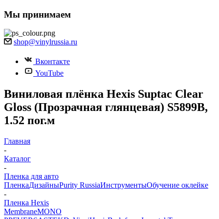
Мы принимаем
shop@vinylrussia.ru
Вконтакте
YouTube
Виниловая плёнка Hexis Suptac Clear
Gloss (Прозрачная глянцевая) S5899B,
1.52 пог.м
Главная
-
Каталог
-
Пленка для авто
Пленка
Дизайны
Purity Russia
Инструменты
Обучение оклейке
-
Пленка Hexis
Membrane
MONO