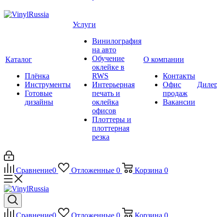
Услуги
Винилография
на авто
Обучение
Каталог
О компании
оклейке в
Плёнка
RWS
Контакты
Инструменты
Интерьерная
Офис
Диле
Готовые
печать и
продаж
дизайны
оклейка
Вакансии
офисов
Плоттеры и
плоттерная
резка
Сравнение
0
Отложенные
0
Корзина
0
Сравнение
0
Отложенные
0
Корзина
0