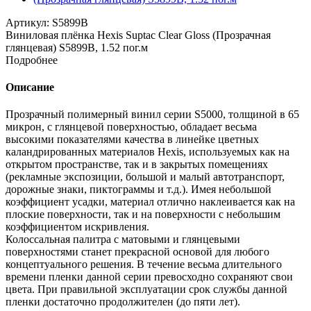
Артикул:
S5899B
Виниловая плёнка Hexis Suptac Clear Gloss (Прозрачная
глянцевая) S5899B, 1.52 пог.м
Подробнее
Описание
Прозрачный полимерный винил серии S5000, толщиной в 65
микрон, с глянцевой поверхностью, обладает весьма
высокими показателями качества в линейке цветных
каландрированных материалов Hexis, используемых как на
открытом пространстве, так и в закрытых помещениях
(рекламные экспозиции, большой и малый автотранспорт,
дорожные знаки, пиктограммы и т.д.). Имея небольшой
коэффициент усадки, материал отлично наклеивается как на
плоские поверхности, так и на поверхности с небольшим
коэффициентом искривления.
Колоссальная палитра с матовыми и глянцевыми
поверхностями станет прекрасной основой для любого
концептуального решения. В течение весьма длительного
времени пленки данной серии превосходно сохраняют свои
цвета. При правильной эксплуатации срок службы данной
пленки достаточно продолжителен (до пяти лет).