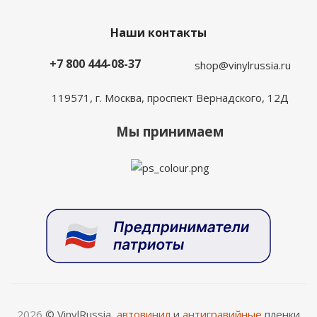
Наши контакты
+7 800 444-08-37
shop@vinylrussia.ru
119571,
г. Москва
, проспект Вернадского, 12Д
Мы принимаем
2026
© VinylRussia,
автовинил
и
антигравийные
пленки