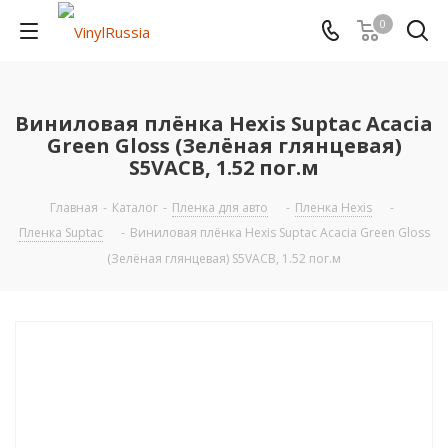
0
Виниловая плёнка Hexis Suptac Acacia
Green Gloss (Зелёная глянцевая)
S5VACB, 1.52 пог.м
Главная
-
Каталог
-
Пленка для авто
-
Пленка Hexis
-
Пленка Suptac
-
Виниловая плёнка Hexis Suptac Acacia Green Gloss
(Зелёная глянцевая) S5VACB, 1.52 пог.м