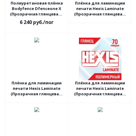
Полиуретановая плёнка
Плёнка для ламинации
Bodyfence Dfenceone X
печати Hexis Laminate
(Прозрачная глянцевая),
(Прозрачная глянцевая)
1.52 пог.м
V740B, 1.37 пог.м
6 240
руб.
/пог
Плёнка для ламинации
Плёнка для ламинации
печати Hexis Laminate
печати Hexis Laminate
(Прозрачная глянцевая)
(Прозрачная глянцевая)
PC30G2, 1.52 пог.м
V740B, 1.6 пог.м