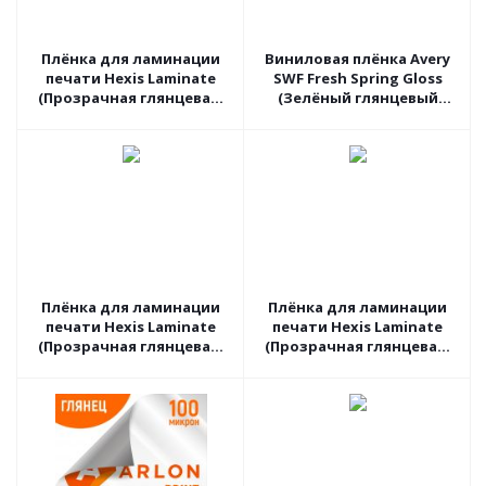
Плёнка для ламинации
Виниловая плёнка Avery
печати Hexis Laminate
SWF Fresh Spring Gloss
(Прозрачная глянцевая)
(Зелёный глянцевый
PC30G2, 1.37 пог.м
хамелеон) BG7460001, 1.52
пог.м
Плёнка для ламинации
Плёнка для ламинации
печати Hexis Laminate
печати Hexis Laminate
(Прозрачная глянцевая)
(Прозрачная глянцевая)
V750B, 1.37 пог.м
PCSTAR01S, 1.52 пог.м