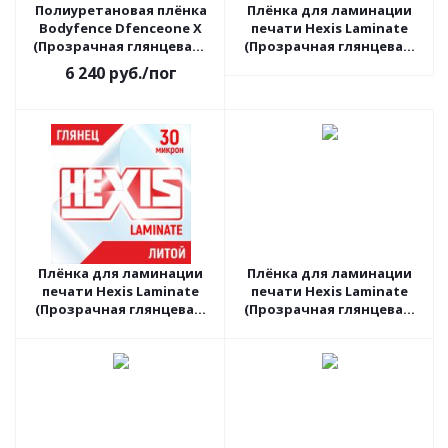
Полиуретановая плёнка
Плёнка для ламинации
Bodyfence Dfenceone X
печати Hexis Laminate
(Прозрачная глянцевая),
(Прозрачная глянцевая)
1.52 пог.м
V740B, 1.37 пог.м
6 240
руб.
/пог
Плёнка для ламинации
Плёнка для ламинации
печати Hexis Laminate
печати Hexis Laminate
(Прозрачная глянцевая)
(Прозрачная глянцевая)
PC30G2, 1.52 пог.м
V740B, 1.6 пог.м