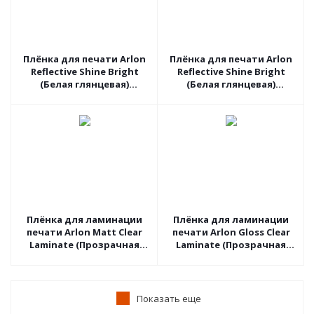
Плёнка для печати Arlon
Плёнка для печати Arlon
Reflective Shine Bright
Reflective Shine Bright
(Белая глянцевая)
(Белая глянцевая)
DPF4500LX, 1.52 пог.м
DPF510G, 1.06 пог.м
Плёнка для ламинации
Плёнка для ламинации
печати Arlon Matt Clear
печати Arlon Gloss Clear
Laminate (Прозрачная
Laminate (Прозрачная
матовая) 3510M, 1.37 пог.м
глянцевая) 3510G, 1.37
пог.м
Показать еще