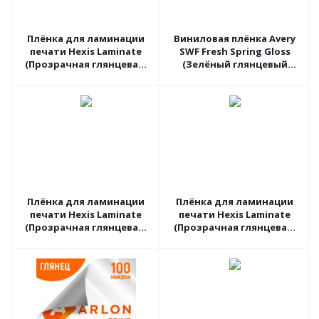
Плёнка для ламинации
Виниловая плёнка Avery
печати Hexis Laminate
SWF Fresh Spring Gloss
(Прозрачная глянцевая)
(Зелёный глянцевый
PC30G2, 1.37 пог.м
хамелеон) BG7460001, 1.52
пог.м
Плёнка для ламинации
Плёнка для ламинации
печати Hexis Laminate
печати Hexis Laminate
(Прозрачная глянцевая)
(Прозрачная глянцевая)
V750B, 1.37 пог.м
PCSTAR01S, 1.52 пог.м