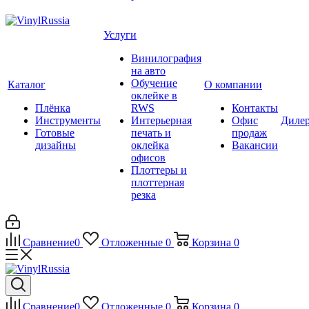
Услуги
Винилография
на авто
Обучение
Каталог
О компании
оклейке в
Плёнка
RWS
Контакты
Инструменты
Интерьерная
Офис
Диле
Готовые
печать и
продаж
дизайны
оклейка
Вакансии
офисов
Плоттеры и
плоттерная
резка
Сравнение
0
Отложенные
0
Корзина
0
Сравнение
0
Отложенные
0
Корзина
0