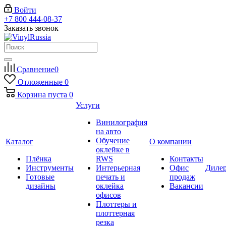
Войти
+7 800 444-08-37
Заказать звонок
Сравнение
0
Отложенные
0
Корзина
пуста
0
Услуги
Винилография
на авто
Обучение
Каталог
О компании
оклейке в
Плёнка
RWS
Контакты
Инструменты
Интерьерная
Офис
Диле
Готовые
печать и
продаж
дизайны
оклейка
Вакансии
офисов
Плоттеры и
плоттерная
резка