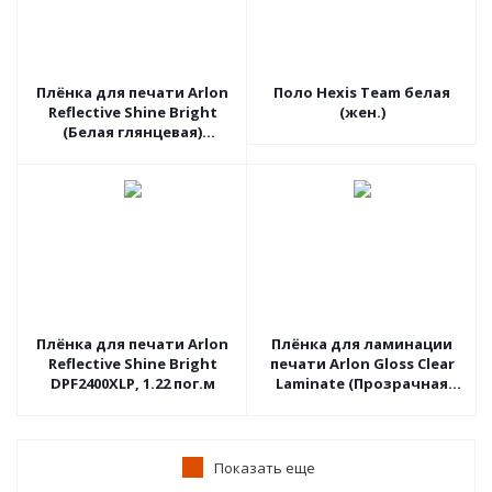
Плёнка для печати Arlon
Поло Hexis Team белая
Reflective Shine Bright
(жен.)
(Белая глянцевая)
DPF4500LX, 1.37 пог.м
Плёнка для печати Arlon
Плёнка для ламинации
Reflective Shine Bright
печати Arlon Gloss Clear
DPF2400XLP, 1.22 пог.м
Laminate (Прозрачная
глянцевая) 3510G, 1.27
пог.м
Показать еще