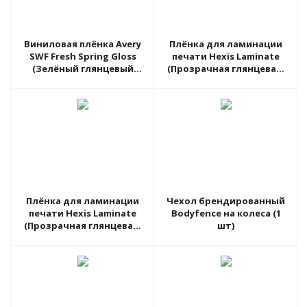
Виниловая плёнка Avery
Плёнка для ламинации
SWF Fresh Spring Gloss
печати Hexis Laminate
(Зелёный глянцевый
(Прозрачная глянцевая)
хамелеон) BG7460001, 1.52
V750B, 1.37 пог.м
пог.м
Плёнка для ламинации
Чехол брендированный
печати Hexis Laminate
Bodyfence на колеса (1
(Прозрачная глянцевая)
шт)
PCSTAR01S, 1.52 пог.м