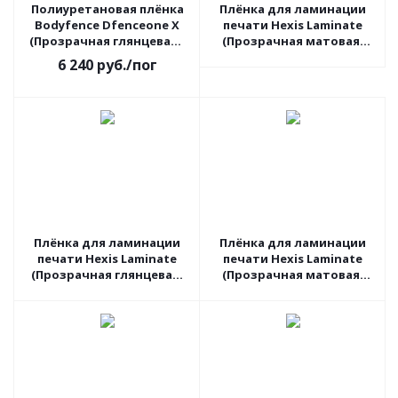
Полиуретановая плёнка
Плёнка для ламинации
Bodyfence Dfenceone X
печати Hexis Laminate
(Прозрачная глянцевая),
(Прозрачная матовая)
1.52 пог.м
V650M, 1.05 пог.м
6 240
руб.
/пог
Плёнка для ламинации
Плёнка для ламинации
печати Hexis Laminate
печати Hexis Laminate
(Прозрачная глянцевая)
(Прозрачная матовая)
V740B, 1.37 пог.м
PC30M3, 1.52 пог.м